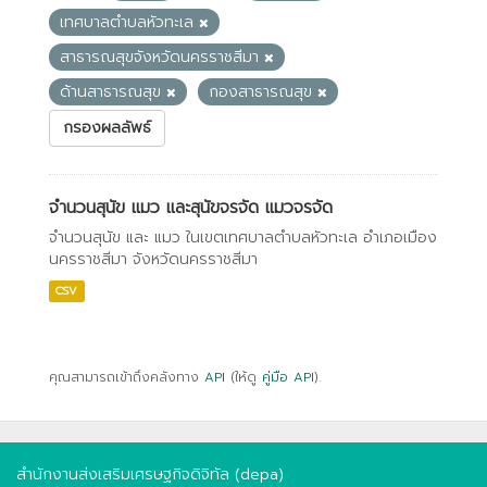
เทศบาลตำบลหัวทะเล
สาธารณสุขจังหวัดนครราชสีมา
ด้านสาธารณสุข
กองสาธารณสุข
กรองผลลัพธ์
จำนวนสุนัข แมว และสุนัขจรจัด แมวจรจัด
จำนวนสุนัข และ แมว ในเขตเทศบาลตำบลหัวทะเล อำเภอเมือง
นครราชสีมา จังหวัดนครราชสีมา
CSV
คุณสามารถเข้าถึงคลังทาง
API
(ให้ดู
คู่มือ API
).
สำนักงานส่งเสริมเศรษฐกิจดิจิทัล (depa)