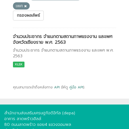
เพศ
กรองผลลัพธ์
จำนวนประชากร จำแนกตามสถานภาพแรงงาน และเพศ
จังหวัดเชียงราย พ.ศ. 2563
จำนวนประชากร จำแนกตามสถานภาพแรงงาน และเพศ พ.ศ.
2563
XLSX
คุณสามารถเข้าถึงคลังทาง
API
(ให้ดู
คู่มือ API
).
สำนักงานส่งเสริมเศรษฐกิจดิจิทัล (depa)
อาคาร ลาดพร้าวฮิลล์
80 ถนนลาดพร้าว ซอย4 แขวงจอมพล