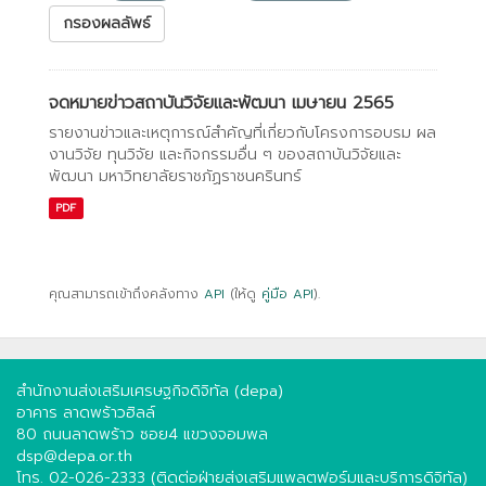
กรองผลลัพธ์
จดหมายข่าวสถาบันวิจัยและพัฒนา เมษายน 2565
รายงานข่าวและเหตุการณ์สำคัญที่เกี่ยวกับโครงการอบรม ผล
งานวิจัย ทุนวิจัย และกิจกรรมอื่น ๆ ของสถาบันวิจัยและ
พัฒนา มหาวิทยาลัยราชภัฏราชนครินทร์
PDF
คุณสามารถเข้าถึงคลังทาง
API
(ให้ดู
คู่มือ API
).
สำนักงานส่งเสริมเศรษฐกิจดิจิทัล (depa)
อาคาร ลาดพร้าวฮิลล์
80 ถนนลาดพร้าว ซอย4 แขวงจอมพล
dsp@depa.or.th
โทร. 02-026-2333 (ติดต่อฝ่ายส่งเสริมแพลตฟอร์มและบริการดิจิทัล)