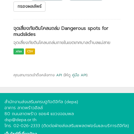
กรองผลลัพธ์
จุดเสี่ยงภัยดินโคลนถล่ม Dangerous spots for
mudslides
จุดเสี่ยงภัยดินโคลนถล่มภายในเขตเทศบาลตำบลแม่สาย
.xlsx
CSV
คุณสามารถเข้าถึงคลังทาง
API
(ให้ดู
คู่มือ API
).
สำนักงานส่งเสริมเศรษฐกิจดิจิทัล (depa)
อาคาร ลาดพร้าวฮิลล์
80 ถนนลาดพร้าว ซอย4 แขวงจอมพล
dsp@depa.or.th
โทร. 02-026-2333 (ติดต่อฝ่ายส่งเสริมแพลตฟอร์มและบริการดิจิทัล)