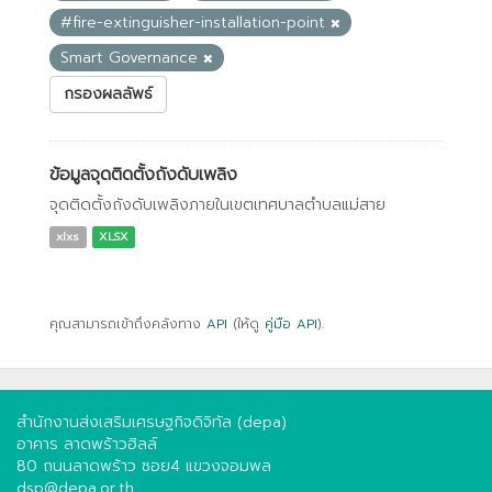
#fire-extinguisher-installation-point
Smart Governance
กรองผลลัพธ์
ข้อมูลจุดติดตั้งถังดับเพลิง
จุดติดตั้งถังดับเพลิงภายในเขตเทศบาลตำบลแม่สาย
xlxs
XLSX
คุณสามารถเข้าถึงคลังทาง
API
(ให้ดู
คู่มือ API
).
สำนักงานส่งเสริมเศรษฐกิจดิจิทัล (depa)
อาคาร ลาดพร้าวฮิลล์
80 ถนนลาดพร้าว ซอย4 แขวงจอมพล
dsp@depa.or.th