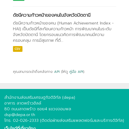
ดัชนีความก้าวหน้าของคนในจังหวัดปัตตานี
ดัชนีความก้าวหน้าของคน (Human Achievement Index -
HAI) เป็นดัชนีที่สะท้อนความก้าวหน้า การพัฒนาคนในระดับ
จังหวัดปัตตานี โดยกรอบแนวคิดการพัฒนาคนมีความ
ครอบคลุม การมีสุขภาพ ที่ดี...
CSV
คุณสามารถเข้าถึงคลังทาง
API
(ให้ดู
คู่มือ API
).
สำนักงานส่งเสริมเศรษฐกิจดิจิทัล (depa)
อาคาร ลาดพร้าวฮิลล์
80 ถนนลาดพร้าว ซอย4 แขวงจอมพล
dsp@depa.or.th
โทร. 02-026-2333 (ติดต่อฝ่ายส่งเสริมแพลตฟอร์มและบริการดิจิทัล)
เว็บไซต์ที่เกี่ยวข้อง