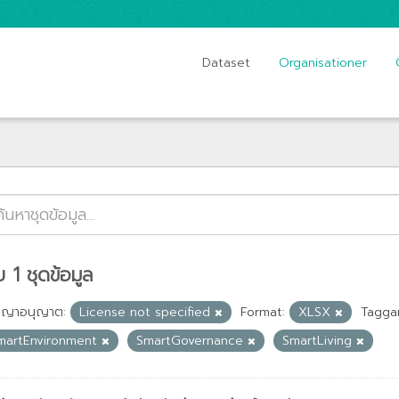
Dataset
Organisationer
 1 ชุดข้อมูล
ญญาอนุญาต:
License not specified
Format:
XLSX
Taggar
martEnvironment
SmartGovernance
SmartLiving