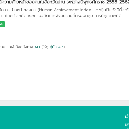
นีความก้าวหน้าของคนในจังหวัดน่าน ระหว่างปีพุทธศักราช 2558-256
นีความก้าวหน้าของคน (Human Achievement Index - HAI) เป็นดัชนีที่สะ
เทศไทย โดยยึดกรอบแนวคิดการพัฒนาคนที่ครอบคลุม การมีสุขภาพที่ดี...
SX
สามารถเข้าถึงคลังทาง
API
(ให้ดู
คู่มือ API
).
เว
แพ