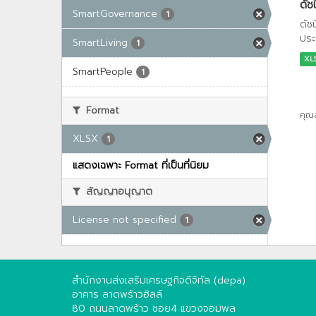
ดัช
SmartGovernance
1
ดัช
ประ
SmartLiving
1
XL
SmartPeople
1
Format
คุณ
XLSX
1
แสดงเฉพาะ Format ที่เป็นที่นิยม
สัญญาอนุญาต
License not specified
1
สำนักงานส่งเสริมเศรษฐกิจดิจิทัล (depa)
อาคาร ลาดพร้าวฮิลล์
80 ถนนลาดพร้าว ซอย4 แขวงจอมพล