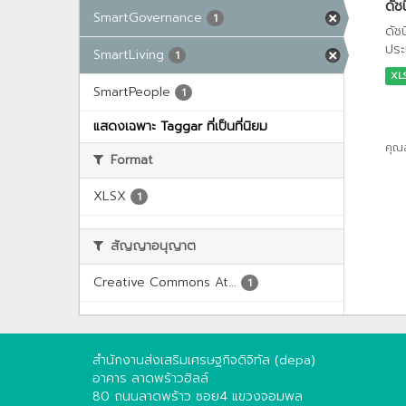
ดัช
SmartGovernance
1
ดัช
ประ
SmartLiving
1
XL
SmartPeople
1
แสดงเฉพาะ Taggar ที่เป็นที่นิยม
คุณ
Format
XLSX
1
สัญญาอนุญาต
Creative Commons At...
1
สำนักงานส่งเสริมเศรษฐกิจดิจิทัล (depa)
อาคาร ลาดพร้าวฮิลล์
80 ถนนลาดพร้าว ซอย4 แขวงจอมพล