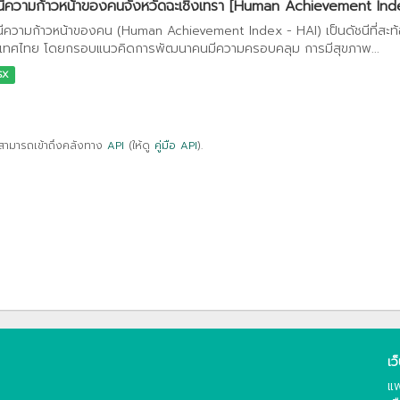
นีความก้าวหน้าของคนจังหวัดฉะเชิงเทรา [Human Achievement Ind
นีความก้าวหน้าของคน (Human Achievement Index - HAI) เป็นดัชนีที่สะ
เทศไทย โดยกรอบแนวคิดการพัฒนาคนมีความครอบคลุม การมีสุขภาพ...
SX
สามารถเข้าถึงคลังทาง
API
(ให้ดู
คู่มือ API
).
เว
แพ