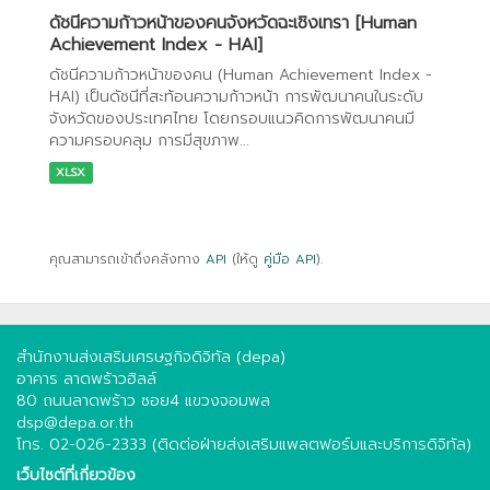
ดัชนีความก้าวหน้าของคนจังหวัดฉะเชิงเทรา [Human
Achievement Index - HAI]
ดัชนีความก้าวหน้าของคน (Human Achievement Index -
HAI) เป็นดัชนีที่สะท้อนความก้าวหน้า การพัฒนาคนในระดับ
จังหวัดของประเทศไทย โดยกรอบแนวคิดการพัฒนาคนมี
ความครอบคลุม การมีสุขภาพ...
XLSX
คุณสามารถเข้าถึงคลังทาง
API
(ให้ดู
คู่มือ API
).
สำนักงานส่งเสริมเศรษฐกิจดิจิทัล (depa)
อาคาร ลาดพร้าวฮิลล์
80 ถนนลาดพร้าว ซอย4 แขวงจอมพล
dsp@depa.or.th
โทร. 02-026-2333 (ติดต่อฝ่ายส่งเสริมแพลตฟอร์มและบริการดิจิทัล)
เว็บไซต์ที่เกี่ยวข้อง