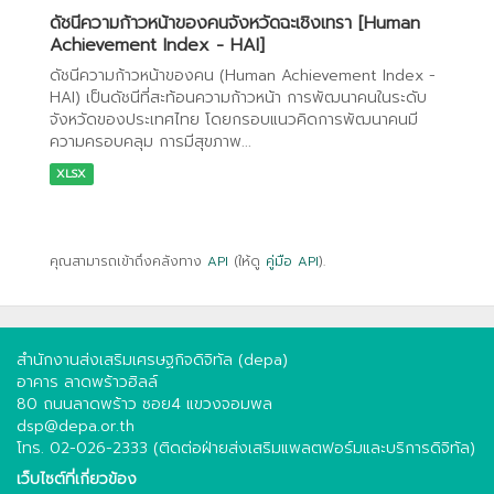
ดัชนีความก้าวหน้าของคนจังหวัดฉะเชิงเทรา [Human
Achievement Index - HAI]
ดัชนีความก้าวหน้าของคน (Human Achievement Index -
HAI) เป็นดัชนีที่สะท้อนความก้าวหน้า การพัฒนาคนในระดับ
จังหวัดของประเทศไทย โดยกรอบแนวคิดการพัฒนาคนมี
ความครอบคลุม การมีสุขภาพ...
XLSX
คุณสามารถเข้าถึงคลังทาง
API
(ให้ดู
คู่มือ API
).
สำนักงานส่งเสริมเศรษฐกิจดิจิทัล (depa)
อาคาร ลาดพร้าวฮิลล์
80 ถนนลาดพร้าว ซอย4 แขวงจอมพล
dsp@depa.or.th
โทร. 02-026-2333 (ติดต่อฝ่ายส่งเสริมแพลตฟอร์มและบริการดิจิทัล)
เว็บไซต์ที่เกี่ยวข้อง