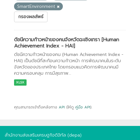
SmartEnvironment
กรองผลลัพธ์
ดัชนีความก้าวหน้าของคนจังหวัดฉะเชิงเทรา [Human
Achievement Index - HAI]
ดัชนีความก้าวหน้าของคน (Human Achievement Index -
HAI) เป็นดัชนีที่สะท้อนความก้าวหน้า การพัฒนาคนในระดับ
จังหวัดของประเทศไทย โดยกรอบแนวคิดการพัฒนาคนมี
ความครอบคลุม การมีสุขภาพ...
XLSX
คุณสามารถเข้าถึงคลังทาง
API
(ให้ดู
คู่มือ API
).
สำนักงานส่งเสริมเศรษฐกิจดิจิทัล (depa)