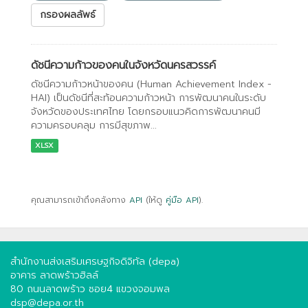
กรองผลลัพธ์
ดัชนีความก้าวของคนในจังหวัดนครสวรรค์
ดัชนีความก้าวหน้าของคน (Human Achievement Index -
HAI) เป็นดัชนีที่สะท้อนความก้าวหน้า การพัฒนาคนในระดับ
จังหวัดของประเทศไทย โดยกรอบแนวคิดการพัฒนาคนมี
ความครอบคลุม การมีสุขภาพ...
XLSX
คุณสามารถเข้าถึงคลังทาง
API
(ให้ดู
คู่มือ API
).
สำนักงานส่งเสริมเศรษฐกิจดิจิทัล (depa)
อาคาร ลาดพร้าวฮิลล์
80 ถนนลาดพร้าว ซอย4 แขวงจอมพล
dsp@depa.or.th