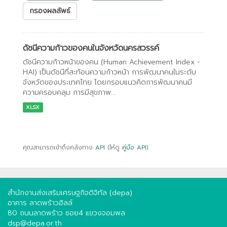
กรองผลลัพธ์
ดัชนีความก้าวของคนในจังหวัดนครสวรรค์
ดัชนีความก้าวหน้าของคน (Human Achievement Index -
HAI) เป็นดัชนีที่สะท้อนความก้าวหน้า การพัฒนาคนในระดับ
จังหวัดของประเทศไทย โดยกรอบแนวคิดการพัฒนาคนมี
ความครอบคลุม การมีสุขภาพ...
XLSX
คุณสามารถเข้าถึงคลังทาง
API
(ให้ดู
คู่มือ API
).
สำนักงานส่งเสริมเศรษฐกิจดิจิทัล (depa)
อาคาร ลาดพร้าวฮิลล์
80 ถนนลาดพร้าว ซอย4 แขวงจอมพล
dsp@depa.or.th