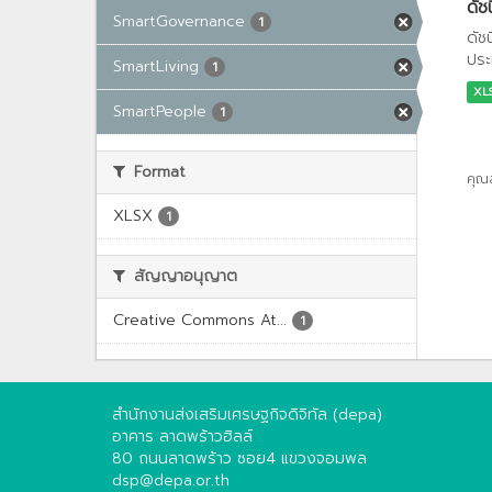
ดัช
SmartGovernance
1
ดัช
ประ
SmartLiving
1
XL
SmartPeople
1
Format
คุณ
XLSX
1
สัญญาอนุญาต
Creative Commons At...
1
สำนักงานส่งเสริมเศรษฐกิจดิจิทัล (depa)
อาคาร ลาดพร้าวฮิลล์
80 ถนนลาดพร้าว ซอย4 แขวงจอมพล
dsp@depa.or.th