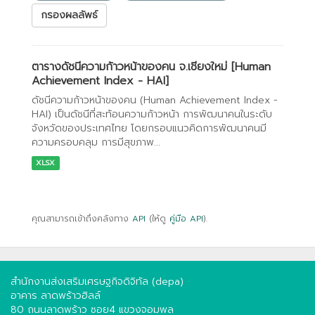
กรองผลลัพธ์
ตารางดัชนีความก้าวหน้าของคน จ.เชียงใหม่ [Human
Achievement Index - HAI]
ดัชนีความก้าวหน้าของคน (Human Achievement Index -
HAI) เป็นดัชนีที่สะท้อนความก้าวหน้า การพัฒนาคนในระดับ
จังหวัดของประเทศไทย โดยกรอบแนวคิดการพัฒนาคนมี
ความครอบคลุม การมีสุขภาพ...
XLSX
คุณสามารถเข้าถึงคลังทาง
API
(ให้ดู
คู่มือ API
).
สำนักงานส่งเสริมเศรษฐกิจดิจิทัล (depa)
อาคาร ลาดพร้าวฮิลล์
80 ถนนลาดพร้าว ซอย4 แขวงจอมพล