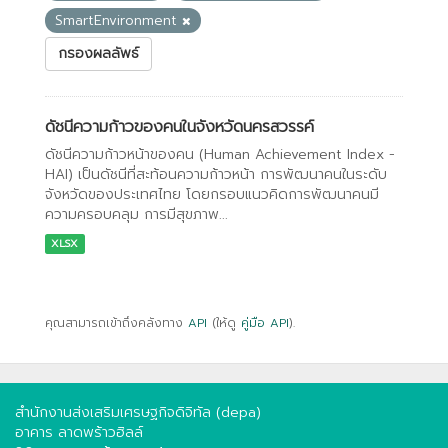
SmartEnvironment
กรองผลลัพธ์
ดัชนีความก้าวของคนในจังหวัดนครสวรรค์
ดัชนีความก้าวหน้าของคน (Human Achievement Index -
HAI) เป็นดัชนีที่สะท้อนความก้าวหน้า การพัฒนาคนในระดับ
จังหวัดของประเทศไทย โดยกรอบแนวคิดการพัฒนาคนมี
ความครอบคลุม การมีสุขภาพ...
XLSX
คุณสามารถเข้าถึงคลังทาง
API
(ให้ดู
คู่มือ API
).
สำนักงานส่งเสริมเศรษฐกิจดิจิทัล (depa)
อาคาร ลาดพร้าวฮิลล์