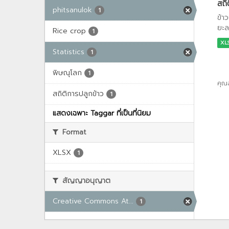
สถิ
phitsanulok
1
ข้า
ยะล
Rice crop
1
XL
Statistics
1
พิษณุโลก
1
คุณ
สถิติการปลูกข้าว
1
แสดงเฉพาะ Taggar ที่เป็นที่นิยม
Format
XLSX
1
สัญญาอนุญาต
Creative Commons At...
1