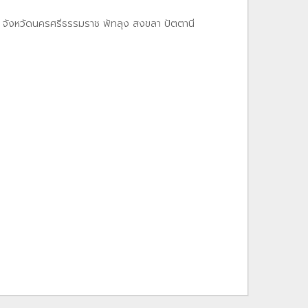
ว้น จังหวัดนครศรีธรรมราช พัทลุง สงขลา ปัตตานี