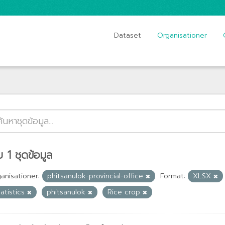
Dataset
Organisationer
 1 ชุดข้อมูล
anisationer:
phitsanulok-provincial-office
Format:
XLSX
tatistics
phitsanulok
Rice crop