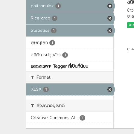
สถิ
phitsanulok
1
ข้า
ยะล
Rice crop
1
XL
Statistics
1
พิษณุโลก
1
คุณ
สถิติการปลูกข้าว
1
แสดงเฉพาะ Taggar ที่เป็นที่นิยม
Format
XLSX
1
สัญญาอนุญาต
Creative Commons At...
1