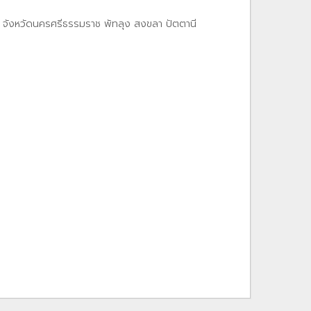
ว้น จังหวัดนครศรีธรรมราช พัทลุง สงขลา ปัตตานี