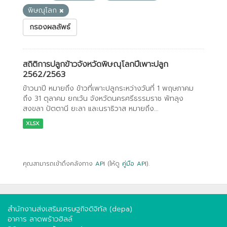
พิษณุโลก
กรองผลลัพธ์
สถิติการปลูกข้าวจังหวัดพิษณุโลกปีเพาะปลูก
2562/2563
ข้าวนาปี หมายถึง ข้าวที่เพาะปลูกระหว่างวันที่ 1 พฤษภาคม
ถึง 31 ตุลาคม ยกเว้น จังหวัดนครศรีธรรมราช พัทลุง
สงขลา ปัตตานี ยะลา และนราธิวาส หมายถึง...
XLSX
คุณสามารถเข้าถึงคลังทาง
API
(ให้ดู
คู่มือ API
).
สำนักงานส่งเสริมเศรษฐกิจดิจิทัล (depa)
อาคาร ลาดพร้าวฮิลล์