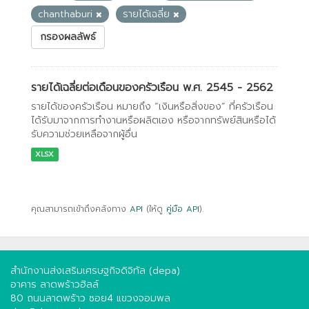
chanthaburi
รายได้เฉลี่ย
กรองผลลัพธ์
รายได้เฉลี่ยต่อเดือนของครัวเรือน พ.ศ. 2545 - 2562
รายได้ของครัวเรือน หมายถึง “เงินหรือสิ่งของ” ที่ครัวเรือน
ได้รับมาจากการทำงานหรือผลิตเอง หรือจากทรัพย์สินหรือได้
รับความช่วยเหลือจากผู้อื่น
XLSX
คุณสามารถเข้าถึงคลังทาง
API
(ให้ดู
คู่มือ API
).
สำนักงานส่งเสริมเศรษฐกิจดิจิทัล (depa)
อาคาร ลาดพร้าวฮิลล์
80 ถนนลาดพร้าว ซอย4 แขวงจอมพล