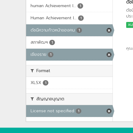
ดัช
human Achievement I...
1
ดัช
ประ
Human Achievement I...
1
XL
ดัชนีความก้าวหน้าของคน
1
สภาพัฒฯ
1
คุณ
เชียงราย
1
Format
XLSX
1
สัญญาอนุญาต
License not specified
1