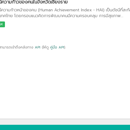
นีความก้าวของคนในจังหวัดเชียงราย
นีความก้าวหน้าของคน (Human Achievement Index - HAI) เป็นดัชนีที่สะ
เทศไทย โดยกรอบแนวคิดการพัฒนาคนมีความครอบคลุม การมีสุขภาพ...
SX
สามารถเข้าถึงคลังทาง
API
(ให้ดู
คู่มือ API
).