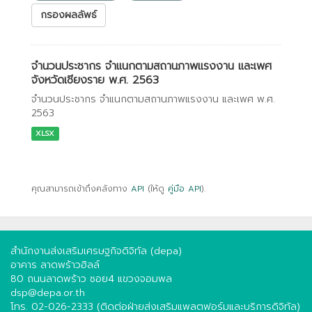
กรองผลลัพธ์
จำนวนประชากร จำแนกตามสถานภาพแรงงาน และเพศ
จังหวัดเชียงราย พ.ศ. 2563
จำนวนประชากร จำแนกตามสถานภาพแรงงาน และเพศ พ.ศ.
2563
XLSX
คุณสามารถเข้าถึงคลังทาง
API
(ให้ดู
คู่มือ API
).
สำนักงานส่งเสริมเศรษฐกิจดิจิทัล (depa)
อาคาร ลาดพร้าวฮิลล์
80 ถนนลาดพร้าว ซอย4 แขวงจอมพล
dsp@depa.or.th
โทร. 02-026-2333 (ติดต่อฝ่ายส่งเสริมแพลตฟอร์มและบริการดิจิทัล)