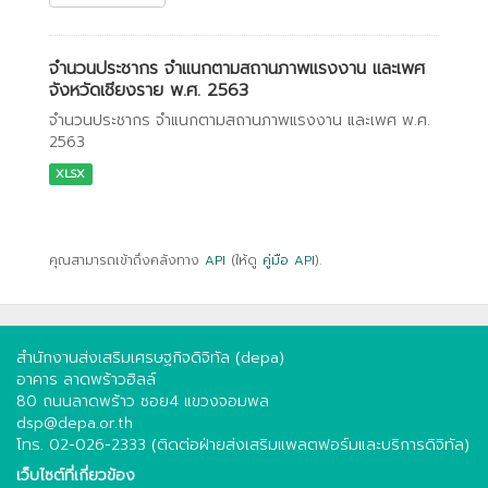
จำนวนประชากร จำแนกตามสถานภาพแรงงาน และเพศ
จังหวัดเชียงราย พ.ศ. 2563
จำนวนประชากร จำแนกตามสถานภาพแรงงาน และเพศ พ.ศ.
2563
XLSX
คุณสามารถเข้าถึงคลังทาง
API
(ให้ดู
คู่มือ API
).
สำนักงานส่งเสริมเศรษฐกิจดิจิทัล (depa)
อาคาร ลาดพร้าวฮิลล์
80 ถนนลาดพร้าว ซอย4 แขวงจอมพล
dsp@depa.or.th
โทร. 02-026-2333 (ติดต่อฝ่ายส่งเสริมแพลตฟอร์มและบริการดิจิทัล)
เว็บไซต์ที่เกี่ยวข้อง