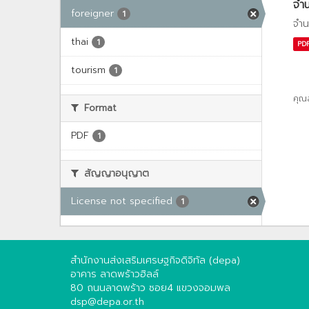
จำน
foreigner
1
จำน
thai
1
PD
tourism
1
คุณ
Format
PDF
1
สัญญาอนุญาต
License not specified
1
สำนักงานส่งเสริมเศรษฐกิจดิจิทัล (depa)
อาคาร ลาดพร้าวฮิลล์
80 ถนนลาดพร้าว ซอย4 แขวงจอมพล
dsp@depa.or.th