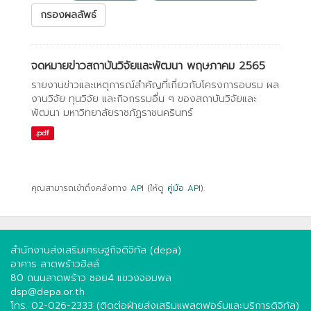
กรองผลลัพธ์
จดหมายข่าวสถาบันวิจัยและพัฒนา พฤษภาคม 2565
รายงานข่าวและเหตุการณ์สำคัญที่เกี่ยวกับโครงการอบรม ผล
งานวิจัย ทุนวิจัย และกิจกรรมอื่น ๆ ของสถาบันวิจัยและ
พัฒนา มหาวิทยาลัยราชภัฏราชนครินทร์
.pdf
คุณสามารถเข้าถึงคลังทาง
API
(ให้ดู
คู่มือ API
).
สำนักงานส่งเสริมเศรษฐกิจดิจิทัล (depa)
อาคาร ลาดพร้าวฮิลล์
80 ถนนลาดพร้าว ซอย4 แขวงจอมพล
dsp@depa.or.th
โทร. 02-026-2333 (ติดต่อฝ่ายส่งเสริมแพลตฟอร์มและบริการดิจิทัล)