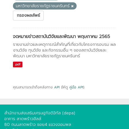
มหาวิทยาลัยราชภัฏราชนครินทร์
กรองผลลัพธ์
จดหมายข่าวสถาบันวิจัยและพัฒนา พฤษภาคม 2565
รายงานข่าวและเหตุการณ์สำคัญที่เกี่ยวกับโครงการอบรม ผล
งานวิจัย ทุนวิจัย และกิจกรรมอื่น ๆ ของสถาบันวิจัยและ
พัฒนา มหาวิทยาลัยราชภัฏราชนครินทร์
.pdf
คุณสามารถเข้าถึงคลังทาง
API
(ให้ดู
คู่มือ API
).
สำนักงานส่งเสริมเศรษฐกิจดิจิทัล (depa)
อาคาร ลาดพร้าวฮิลล์
80 ถนนลาดพร้าว ซอย4 แขวงจอมพล