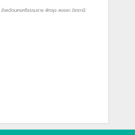
ว้น จังหวัดนครศรีธรรมราช พัทลุง สงขลา ปัตตานี