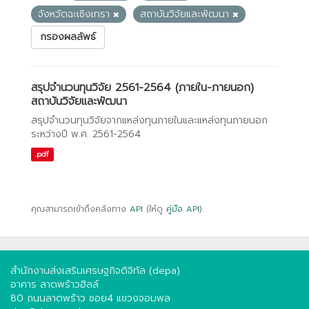
จังหวัดฉะเชิงเทรา
สถาบันวิจัยและพัฒนา
กรองผลลัพธ์
สรุปจำนวนทุนวิจัย 2561-2564 (ภายใน-ภายนอก)
สถาบันวิจัยและพัฒนา
สรุปจำนวนทุนวิจัยจากแหล่งทุนภายในและแหล่งทุนภายนอก
ระหว่างปี พ.ศ. 2561-2564
.pdf
คุณสามารถเข้าถึงคลังทาง
API
(ให้ดู
คู่มือ API
).
สำนักงานส่งเสริมเศรษฐกิจดิจิทัล (depa)
อาคาร ลาดพร้าวฮิลล์
80 ถนนลาดพร้าว ซอย4 แขวงจอมพล