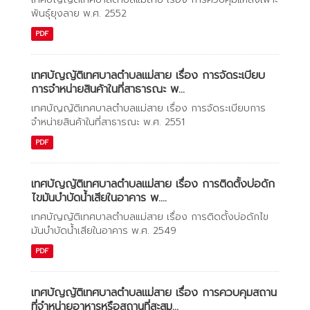
พันธุ์ยุงลาย พ.ศ. 2552
PDF
เทศบัญญัติเทศบาลตำบลแม่สาย เรื่อง การจัดระเบียบ
การจำหน่ายสินค้าในที่สาธารณะ พ...
เทศบัญญัติเทศบาลตำบลแม่สาย เรื่อง การจัดระเบียบการ
จำหน่ายสินค้าในที่สาธารณะ พ.ศ. 2551
PDF
เทศบัญญัติเทศบาลตำบลแม่สาย เรื่อง การติดตั้งบ่อดัก
ไขมันบำบัดน้ำเสียในอาคาร พ....
เทศบัญญัติเทศบาลตำบลแม่สาย เรื่อง การติดตั้งบ่อดักไข
มันบำบัดน้ำเสียในอาคาร พ.ศ. 2549
PDF
เทศบัญญัติเทศบาลตำบลแม่สาย เรื่อง การควบคุมสถาน
ที่จำหน่ายอาหารหรือสถานที่สะสม...