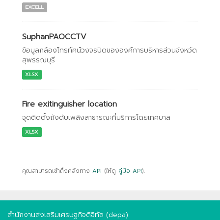
EXCELL
SuphanPAOCCTV
ข้อมูลกล้องโทรทัศน์วงจรปิดขององค์การบริหารส่วนจังหวัด
สุพรรณบุรี
XLSX
Fire exitinguisher location
จุดติดตั้งถังดับเพลิงสาธารณะที่บริการโดยเทศบาล
XLSX
คุณสามารถเข้าถึงคลังทาง
API
(ให้ดู
คู่มือ API
).
สำนักงานส่งเสริมเศรษฐกิจดิจิทัล (depa)