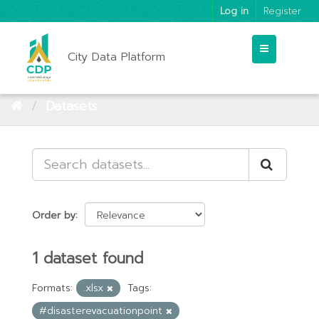
Log in
Register
City Data Platform
Datasets
Order by
1 dataset found
Formats:
.xlsx
Tags:
#disasterevacuationpoint