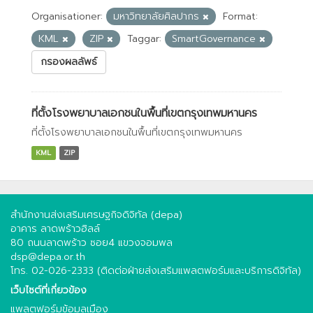
Organisationer:
มหาวิทยาลัยศิลปากร
Format:
KML
ZIP
Taggar:
SmartGovernance
กรองผลลัพธ์
ที่ตั้งโรงพยาบาลเอกชนในพื้นที่เขตกรุงเทพมหานคร
ที่ตั้งโรงพยาบาลเอกชนในพื้นที่เขตกรุงเทพมหานคร
KML
ZIP
สำนักงานส่งเสริมเศรษฐกิจดิจิทัล (depa)
อาคาร ลาดพร้าวฮิลล์
80 ถนนลาดพร้าว ซอย4 แขวงจอมพล
dsp@depa.or.th
โทร. 02-026-2333 (ติดต่อฝ่ายส่งเสริมแพลตฟอร์มและบริการดิจิทัล)
เว็บไซต์ที่เกี่ยวข้อง
แพลตฟอร์มข้อมูลเมือง