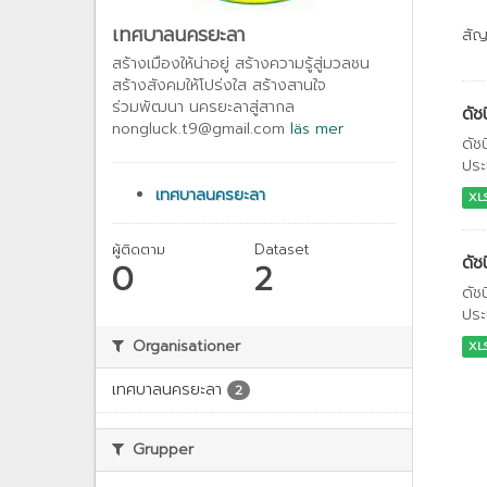
เทศบาลนครยะลา
สั
สร้างเมืองให้น่าอยู่ สร้างความรู้สู่มวลชน
สร้างสังคมให้โปร่งใส สร้างสานใจ
ร่วมพัฒนา นครยะลาสู่สากล
ดัช
nongluck.t9@gmail.com
läs mer
ดัช
ประ
เทศบาลนครยะลา
XL
ผู้ติดตาม
Dataset
ดัช
0
2
ดัช
ประ
Organisationer
XL
เทศบาลนครยะลา
2
Grupper