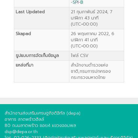
-SPI-B
Last Updated
21 กุมภาพันธ์ 2024, 7
นาฬิกา 43 นาที
(UTC+00:00)
Skapad
26 พฤษภาคม 2022, 6
นาฬิกา 41 นาที
(UTC+00:00)
รูปแบบการจัดเก็บข้อมูล
ไฟล์ CSV
แหล่งที่มา
สำนักงานตำรวจแห่ง
ชาติ,กรมการปกครอง
กระทรวงมหาดไทย
สำนักงานส่งเสริมเศรษฐกิจดิจิทัล (depa)
อาคาร ลาดพร้าวฮิลล์
80 ถนนลาดพร้าว ซอย4 แขวงจอมพล
dsp@depa.or.th
โทร. 02-026-2333 (ติดต่อฝ่ายส่งเสริมแพลตฟอร์มและบริการดิจิทัล)