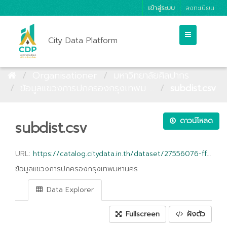
เข้าสู่ระบบ
ลงทะเบียน
City Data Platform
Organisationer
มหาวิทยาลัยศิลปากร
ข้อมูลแขวงการปกครองกรุงเทพม ...
subdist.csv
ดาวน์โหลด
subdist.csv
URL:
https://catalog.citydata.in.th/dataset/27556076-ffb2-4542-92c1-0de7ef1a5f6c/resource/54cbc518-44d2-4270-af9e-90f279b4491e/download/subdist.csv
ข้อมูลแขวงการปกครองกรุงเทพมหานคร
Data Explorer
Fullscreen
ฝังตัว