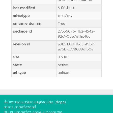
af9e-90f279b4491e
last modified
5 ปีที่ผ่านมา
mimetype
text/csv
on same domain
True
package id
27556076-ffb2-4542-
92c1-0de7ef1a5f6c
revision id
a9b913d3-f6dc-4987-
a76b-c778039dfb0a
size
9.5 KB
state
active
url type
upload
สำนักงานส่งเสริมเศรษฐกิจดิจิทัล (depa)
อาคาร ลาดพร้าวฮิลล์
80 ถนนลาดพร้าว ซอย4 แขวงจอมพล