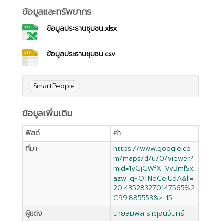
ข้อมูลและทรัพยากร
ข้อมูลประธานชุมชน.xlsx
ข้อมูลประธานชุมชน.csv
SmartPeople
ข้อมูลเพิ่มเติม
ฟิลด์
ค่า
ที่มา
https://www.google.co
m/maps/d/u/0/viewer?
mid=1yGjGWfX_VvBmfSx
azw_qFOTNdCejUdA&ll=
20.435283270147565%2
C99.885553&z=15
ผู้แต่ง
นายสมพล ธาตุอินจันทร์