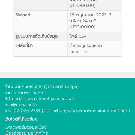
(UTC+00:00)
Skapad
26 พฤษภาคม 2022, 7
นาฬิกา 24 นาที
(UTC+00:00)
รูปแบบการจัดเก็บข้อมูล
ไฟล์ CSV
แหล่งที่มา
ตำรวจภูธรจังหวัด
ฉะเชิงเทรา
สำนักงานส่งเสริมเศรษฐกิจดิจิทัล (depa)
อาคาร ลาดพร้าวฮิลล์
80 ถนนลาดพร้าว ซอย4 แขวงจอมพล
dsp@depa.or.th
โทร. 02-026-2333 (ติดต่อฝ่ายส่งเสริมแพลตฟอร์มและบริการดิจิทัล)
เว็บไซต์ที่เกี่ยวข้อง
แพลตฟอร์มข้อมูลเมือง
เมืองอัจฉริยะประเทศไทย