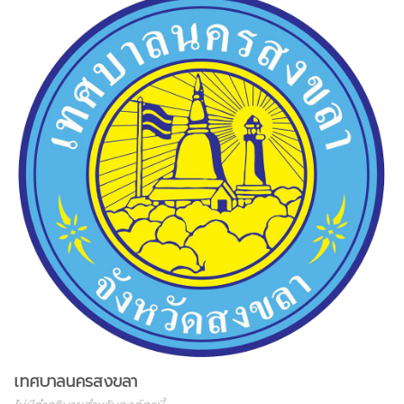
เทศบาลนครสงขลา