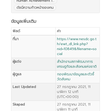
human Achievement I...
ดัชนีความก้าวหน้าของคน
ข้อมูลเพิ่มเติม
ฟิลด์
ค่า
ที่มา
https://www.nesdc.go.t
h/ewt_dl_link.php?
nid=10849&filename=so
cial
ผู้แต่ง
สำนักงานสภาพัฒนาการ
เศรษฐกิจและสังคมแห่งชาติ
ผู้ดูแล
กองพัฒนาข้อมูลและตัวชี้
วัดสังคม
Last Updated
27 กรกฎาคม 2021, 11
นาฬิกา 12 นาที
(UTC+00:00)
Skapad
27 กรกฎาคม 2021, 11
นาฬิกา 11 นาที