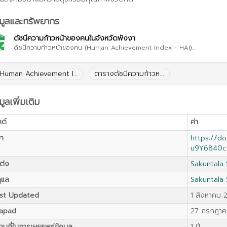
อมูลและทรัพยากร
ดัชนีความก้าวหน้าของคนในจังหวัดพังงา
ดัชนีความก้าวหน้าของคน (Human Achievement Index - HAI)...
Human Achievement I...
ตารางดัชนีความก้าวห...
มูลเพิ่มเติม
ลด์
ค่า
มา
https://d
u9Y6840c
แต่ง
Sakuntala
ดูแล
Sakuntala
st Updated
1 สิงหาคม 
apad
27 กรกฎาคม
ามถี่ในการเผยแพร่ข้อมูล
1 ปี