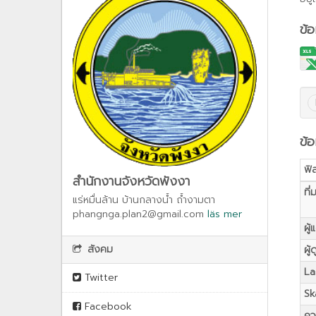
ข้
ข้อ
ฟิ
สำนักงานจังหวัดพังงา
ที่
แร่หมื่นล้าน บ้านกลางน้ำ ถ้ำงามตา
phangnga.plan2@gmail.com
läs mer
ผู้
สังคม
ผู้
La
Twitter
Sk
Facebook
คว