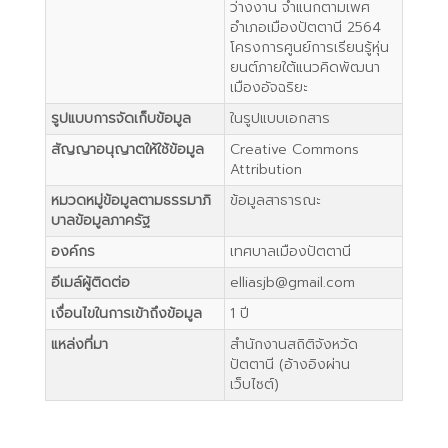
ว่างงาน จำแนกตามเพศ
อำเภอเมืองปัตตานี 2564
โครงการศูนย์การเรียนรู้หุ่น
ยนต์ภายใต้แนวคิดพัฒนา
เมืองอัจฉริยะ
รูปแบบการจัดเก็บข้อมูล
ในรูปแบบเอกสาร
สัญญาอนุญาตให้ใช้ข้อมูล
Creative Commons
Attribution
หมวดหมู่ข้อมูลตามธรรมาภิ
ข้อมูลสาธารณะ
บาลข้อมูลภาครัฐ
องค์กร
เทศบาลเมืองปัตตานี
อีเมล์ผู้ติดต่อ
elliasjb@gmail.com
เงื่อนไขในการเข้าถึงข้อมูล
1 ปี
แหล่งที่มา
สำนักงานสถิติจังหวัด
ปัตตานี (อ้างอิงผ่าน
เว็บไซต์)