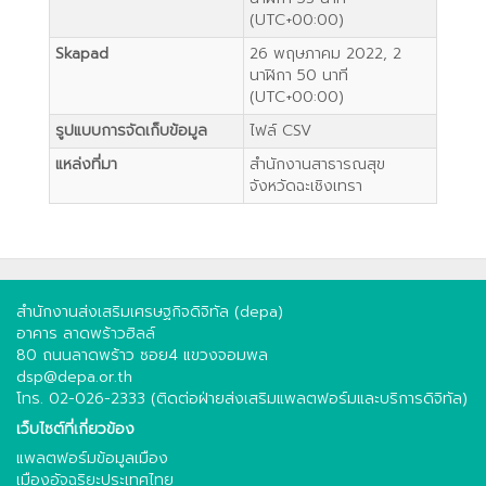
(UTC+00:00)
Skapad
26 พฤษภาคม 2022, 2
นาฬิกา 50 นาที
(UTC+00:00)
รูปแบบการจัดเก็บข้อมูล
ไฟล์ CSV
แหล่งที่มา
สำนักงานสาธารณสุข
จังหวัดฉะเชิงเทรา
สำนักงานส่งเสริมเศรษฐกิจดิจิทัล (depa)
อาคาร ลาดพร้าวฮิลล์
80 ถนนลาดพร้าว ซอย4 แขวงจอมพล
dsp@depa.or.th
โทร. 02-026-2333 (ติดต่อฝ่ายส่งเสริมแพลตฟอร์มและบริการดิจิทัล)
เว็บไซต์ที่เกี่ยวข้อง
แพลตฟอร์มข้อมูลเมือง
เมืองอัจฉริยะประเทศไทย