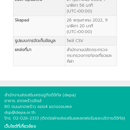
นาฬิกา 56 นาที
(UTC+00:00)
Skapad
26 พฤษภาคม 2022, 9
นาฬิกา 20 นาที
(UTC+00:00)
รูปแบบการจัดเก็บข้อมูล
ไฟล์ CSV
แหล่งที่มา
สํานักงานปลัดกระทรวง
กระทรวงการท่องเที่ยวและ
กีฬา
สำนักงานส่งเสริมเศรษฐกิจดิจิทัล (depa)
อาคาร ลาดพร้าวฮิลล์
80 ถนนลาดพร้าว ซอย4 แขวงจอมพล
dsp@depa.or.th
โทร. 02-026-2333 (ติดต่อฝ่ายส่งเสริมแพลตฟอร์มและบริการดิจิทัล)
เว็บไซต์ที่เกี่ยวข้อง