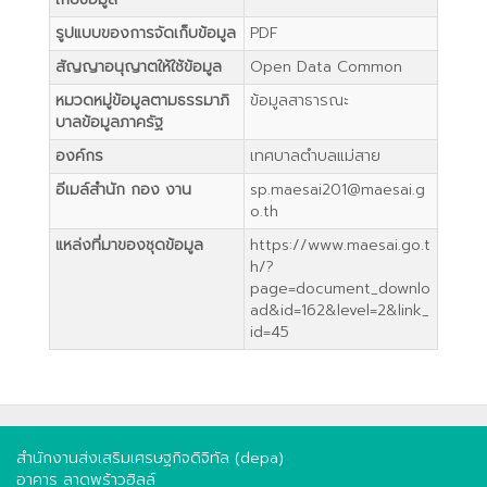
รูปแบบของการจัดเก็บข้อมูล
PDF
สัญญาอนุญาตให้ใช้ข้อมูล
Open Data Common
หมวดหมู่ข้อมูลตามธรรมาภิ
ข้อมูลสาธารณะ
บาลข้อมูลภาครัฐ
องค์กร
เทศบาลตำบลแม่สาย
อีเมล์สำนัก กอง งาน
sp.maesai201@maesai.g
o.th
แหล่งที่มาของชุดข้อมูล
https://www.maesai.go.t
h/?
page=document_downlo
ad&id=162&level=2&link_
id=45
สำนักงานส่งเสริมเศรษฐกิจดิจิทัล (depa)
อาคาร ลาดพร้าวฮิลล์