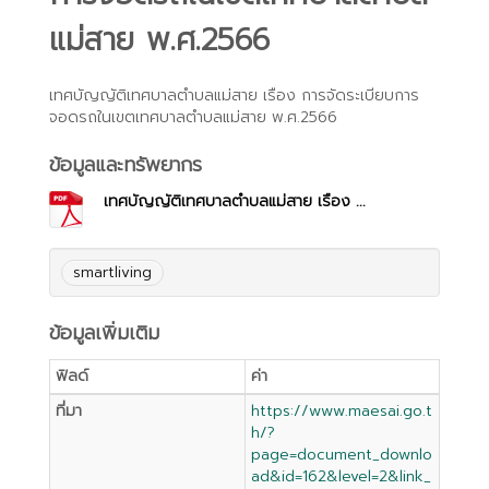
แม่สาย พ.ศ.2566
เทศบัญญัติเทศบาลตำบลแม่สาย เรือง การจัดระเบียบการ
จอดรถในเขตเทศบาลตำบลแม่สาย พ.ศ.2566
ข้อมูลและทรัพยากร
เทศบัญญัติเทศบาลตำบลแม่สาย เรือง ...
smartliving
ข้อมูลเพิ่มเติม
ฟิลด์
ค่า
ที่มา
https://www.maesai.go.t
h/?
page=document_downlo
ad&id=162&level=2&link_