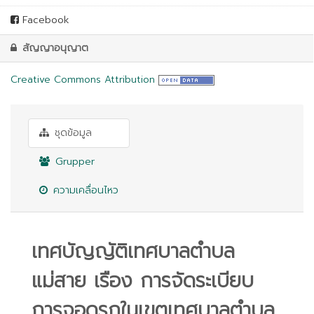
Facebook
สัญญาอนุญาต
Creative Commons Attribution
ชุดข้อมูล
Grupper
ความเคลื่อนไหว
เทศบัญญัติเทศบาลตำบล
แม่สาย เรือง การจัดระเบียบ
การจอดรถในเขตเทศบาลตำบล