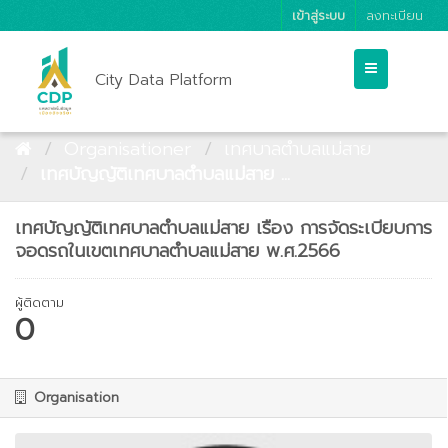
เข้าสู่ระบบ
ลงทะเบียน
City Data Platform
Organisationer
เทศบาลตำบลแม่สาย
เทศบัญญัติเทศบาลตำบลแม่สาย ...
เทศบัญญัติเทศบาลตำบลแม่สาย เรือง การจัดระเบียบการ
จอดรถในเขตเทศบาลตำบลแม่สาย พ.ศ.2566
ผู้ติดตาม
0
Organisation