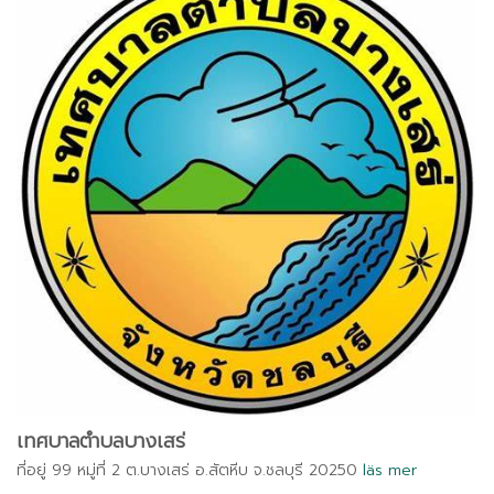
เทศบาลตำบลบางเสร่
ที่อยู่ 99 หมู่ที่ 2 ต.บางเสร่ อ.สัตหีบ จ.ชลบุรี 20250
läs mer