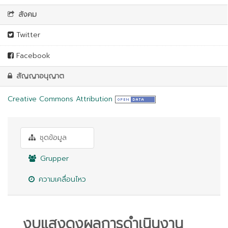
สังคม
Twitter
Facebook
สัญญาอนุญาต
Creative Commons Attribution
ชุดข้อมูล
Grupper
ความเคลื่อนไหว
งบแสงดงผลการดำเนินงาน