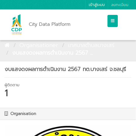
เข้าสู่ระบบ
ลงทะเบียน
City Data Platform
Organisationer
เทศบาลตำบลบางเสร่
งบแสงดงผลการดำเนินงาน 2567 ...
งบแสงดงผลการดำเนินงาน 2567 ทต.บางเสร่ จ.ชลบุรี
ผู้ติดตาม
1
Organisation