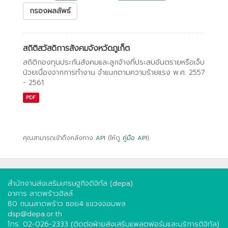
กรองผลลัพธ์
สถิติสวัสดิการสังคมจังหวัดภูเก็ต
สถิติกองทุนประกันสังคมและลูกจ้างที่ประสบอันตรายหรือเจ็บ
ป่วยเนื่องจากการทํางาน จําแนกตามความร้ายแรง พ.ศ. 2557
- 2561
PDF
คุณสามารถเข้าถึงคลังทาง
API
(ให้ดู
คู่มือ API
).
สำนักงานส่งเสริมเศรษฐกิจดิจิทัล (depa)
อาคาร ลาดพร้าวฮิลล์
80 ถนนลาดพร้าว ซอย4 แขวงจอมพล
dsp@depa.or.th
โทร. 02-026-2333 (ติดต่อฝ่ายส่งเสริมแพลตฟอร์มและบริการดิจิทัล)