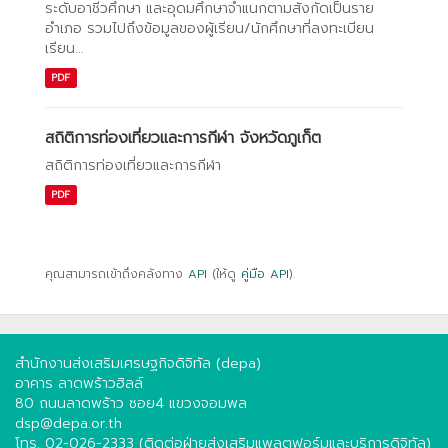
ระดับอาชีวศึกษา และอุดมศึกษาจำแนกตามสังกัดเป็นราย
อำเภอ รวมไปถึงข้อมูลของผู้เรียน/นักศึกษาที่ลงทะเบียน
เรียน...
PDF
สถิติการท่องเที่ยวและการกีฬา จังหวัดภูเก็ต
สถิติการท่องเที่ยวและการกีฬา
PDF
คุณสามารถเข้าถึงคลังทาง
API
(ให้ดู
คู่มือ API
).
สำนักงานส่งเสริมเศรษฐกิจดิจิทัล (depa)
อาคาร ลาดพร้าวฮิลล์
80 ถนนลาดพร้าว ซอย4 แขวงจอมพล
dsp@depa.or.th
โทร. 02-026-2333 (ติดต่อฝ่ายส่งเสริมแพลตฟอร์มและบริการดิจิทัล)