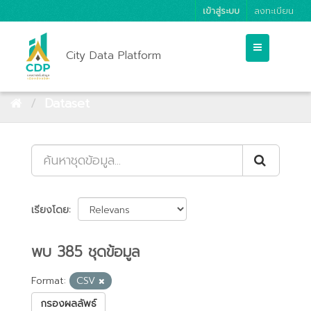
เข้าสู่ระบบ
ลงทะเบียน
City Data Platform
Dataset
เรียงโดย
พบ 385 ชุดข้อมูล
Format:
CSV
กรองผลลัพธ์