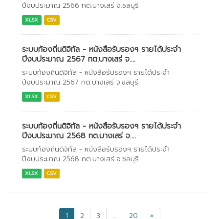
ปีงบประมาณ 2566 ทต.บางเสร่ จ.ชลบุรี
XLSX
CSV
ระบบท้องถิ่นดิจิทัล - หนังสือรับรองฯ รายได้ประจำ
ปีงบประมาณ 2567 ทต.บางเสร่ จ....
ระบบท้องถิ่นดิจิทัล - หนังสือรับรองฯ รายได้ประจำ
ปีงบประมาณ 2567 ทต.บางเสร่ จ.ชลบุรี
XLSX
CSV
ระบบท้องถิ่นดิจิทัล - หนังสือรับรองฯ รายได้ประจำ
ปีงบประมาณ 2568 ทต.บางเสร่ จ....
ระบบท้องถิ่นดิจิทัล - หนังสือรับรองฯ รายได้ประจำ
ปีงบประมาณ 2568 ทต.บางเสร่ จ.ชลบุรี
XLSX
CSV
1
2
3
...
20
»