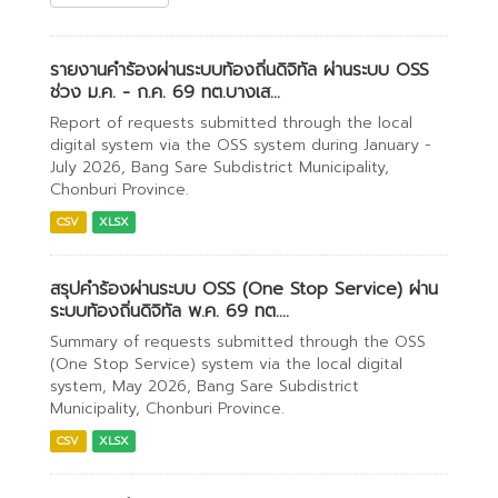
รายงานคำร้องผ่านระบบท้องถิ่นดิจิทัล ผ่านระบบ OSS
ช่วง ม.ค. - ก.ค. 69 ทต.บางเส...
Report of requests submitted through the local
digital system via the OSS system during January -
July 2026, Bang Sare Subdistrict Municipality,
Chonburi Province.
CSV
XLSX
สรุปคำร้องผ่านระบบ OSS (One Stop Service) ผ่าน
ระบบท้องถิ่นดิจิทัล พ.ค. 69 ทต....
Summary of requests submitted through the OSS
(One Stop Service) system via the local digital
system, May 2026, Bang Sare Subdistrict
Municipality, Chonburi Province.
CSV
XLSX