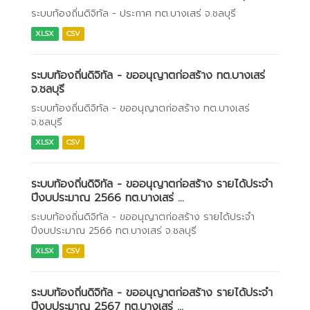
ระบบท้องถิ่นดิจิทัล - ประกาศ ทต.บางเสร่ จ.ชลบุรี
XLSX
CSV
ระบบท้องถิ่นดิจิทัล - ขออนุญาตก่อสร้าง ทต.บางเสร่
จ.ชลบุรี
ระบบท้องถิ่นดิจิทัล - ขออนุญาตก่อสร้าง ทต.บางเสร่
จ.ชลบุรี
XLSX
CSV
ระบบท้องถิ่นดิจิทัล - ขออนุญาตก่อสร้าง รายได้ประจำ
ปีงบประมาณ 2566 ทต.บางเสร่ ...
ระบบท้องถิ่นดิจิทัล - ขออนุญาตก่อสร้าง รายได้ประจำ
ปีงบประมาณ 2566 ทต.บางเสร่ จ.ชลบุรี
XLSX
CSV
ระบบท้องถิ่นดิจิทัล - ขออนุญาตก่อสร้าง รายได้ประจำ
ปีงบประมาณ 2567 ทต.บางเสร่ ...