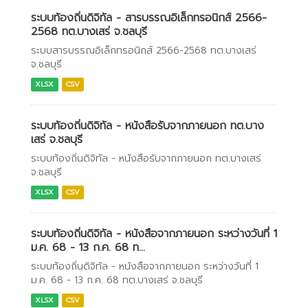
ระบบท้องถิ่นดิจิทัล - สารบรรณอิเล็กทรอนิกส์ 2566-
2568 ทต.บางเสร่ จ.ชลบุรี
ระบบสารบรรณอิเล็กทรอนิกส์ 2566-2568 ทต.บางเสร่
จ.ชลบุรี
XLSX
CSV
ระบบท้องถิ่นดิจิทัล - หนังสือรับจากภายนอก ทต.บาง
เสร่ จ.ชลบุรี
ระบบท้องถิ่นดิจิทัล - หนังสือรับจากภายนอก ทต.บางเสร่
จ.ชลบุรี
XLSX
CSV
ระบบท้องถิ่นดิจิทัล - หนังสือจากภายนอก ระหว่างวันที่ 1
ม.ค. 68 - 13 ก.ค. 68 ท...
ระบบท้องถิ่นดิจิทัล - หนังสือจากภายนอก ระหว่างวันที่ 1
ม.ค. 68 - 13 ก.ค. 68 ทต.บางเสร่ จ.ชลบุรี
XLSX
CSV