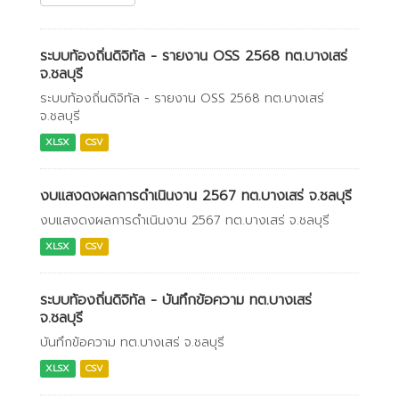
ระบบท้องถิ่นดิจิทัล - รายงาน OSS 2568 ทต.บางเสร่
จ.ชลบุรี
ระบบท้องถิ่นดิจิทัล - รายงาน OSS 2568 ทต.บางเสร่
จ.ชลบุรี
XLSX
CSV
งบแสงดงผลการดำเนินงาน 2567 ทต.บางเสร่ จ.ชลบุรี
งบแสงดงผลการดำเนินงาน 2567 ทต.บางเสร่ จ.ชลบุรี
XLSX
CSV
ระบบท้องถิ่นดิจิทัล - บันทึกข้อความ ทต.บางเสร่
จ.ชลบุรี
บันทึกข้อความ ทต.บางเสร่ จ.ชลบุรี
XLSX
CSV