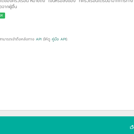
ได้ของครัวเรือน หมายถึง “เงินหรือสิ่งของ” ที่ครัวเรือนได้รับมาจากการทำ
อจากผู้อื่น
SX
สามารถเข้าถึงคลังทาง
API
(ให้ดู
คู่มือ API
).
เว