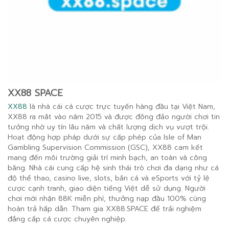
XX88 SPACE
XX88
là nhà cái cá cược trực tuyến hàng đầu tại Việt Nam,
XX88 ra mắt vào năm 2015 và được đông đảo người chơi tin
tưởng nhờ uy tín lâu năm và chất lượng dịch vụ vượt trội.
Hoạt động hợp pháp dưới sự cấp phép của Isle of Man
Gambling Supervision Commission (GSC), XX88 cam kết
mang đến môi trường giải trí minh bạch, an toàn và công
bằng. Nhà cái cung cấp hệ sinh thái trò chơi đa dạng như cá
độ thể thao, casino live, slots, bắn cá và eSports với tỷ lệ
cược cạnh tranh, giao diện tiếng Việt dễ sử dụng. Người
chơi mới nhận 88K miễn phí, thưởng nạp đầu 100% cùng
hoàn trả hấp dẫn. Tham gia XX88.SPACE để trải nghiệm
đẳng cấp cá cược chuyên nghiệp.