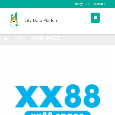
เข้าสู่ระบบ
ลงทะเบียน
City Data Platform
ผู้ใช้
XX88 SPACE