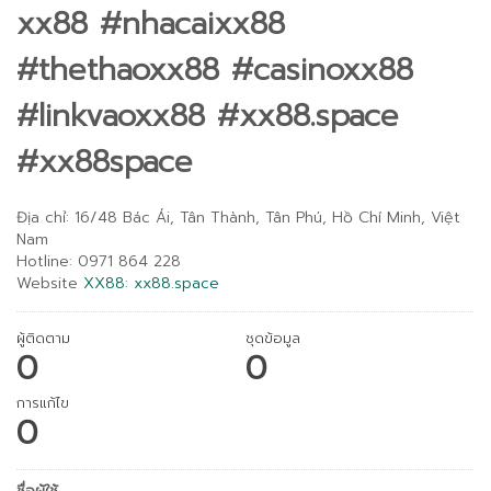
xx88 #nhacaixx88
#thethaoxx88 #casinoxx88
#linkvaoxx88 #xx88.space
#xx88space
Địa chỉ: 16/48 Bác Ái, Tân Thành, Tân Phú, Hồ Chí Minh, Việt
Nam
Hotline: 0971 864 228
Website
XX88
:
xx88.space
ผู้ติดตาม
ชุดข้อมูล
0
0
การแก้ไข
0